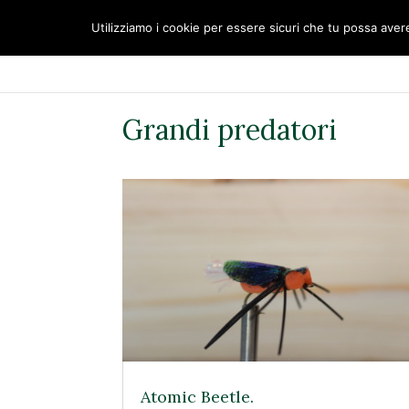
Utilizziamo i cookie per essere sicuri che tu possa avere 
HOME
IL CLUB
Grandi predatori
Atomic Beetle.