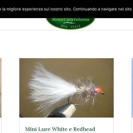
la migliore esperienza sul nostro sito. Continuando a navigare nel sito acc
DRESSING
GALLERY
Mini Lure White e Redhead