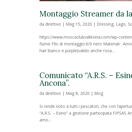
Montaggio Streamer da l
da
direttivo
|
Mag 15, 2020
|
Dressing
,
Lago
,
S
https://www.moscaclubvallesina.com/wp-conte
fiume Filo di montaggio:6/0 nero Materiali : Amo
hair bianco e purple(valido anche rosa...
Comunicato “A.R.S. – Esin
Ancona”.
da
direttivo
|
Mag 8, 2020
|
Blog
Si rende noto a tutti i pescatori, che con l’apert
“A.R.S. – Esino” a gestione partecipata FIPSAS An
amo...