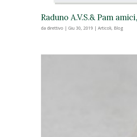
Raduno A.V.S.& Pam amici,
da
direttivo
|
Giu 30, 2019
|
Articoli
,
Blog