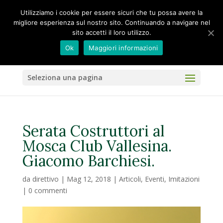
Utilizziamo i cookie per essere sicuri che tu possa avere la
migliore esperienza sul nostro sito. Continuando a navigare nel
sito accetti il loro utilizzo.
Ok
Maggiori informazioni
Seleziona una pagina
Serata Costruttori al
Mosca Club Vallesina.
Giacomo Barchiesi.
da
direttivo
|
Mag 12, 2018
|
Articoli
,
Eventi
,
Imitazioni
|
0 commenti