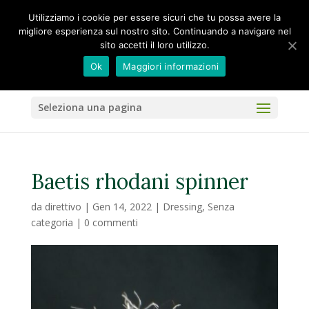
Utilizziamo i cookie per essere sicuri che tu possa avere la
migliore esperienza sul nostro sito. Continuando a navigare nel
sito accetti il loro utilizzo.
Ok
Maggiori informazioni
Seleziona una pagina
Baetis rhodani spinner
da
direttivo
|
Gen 14, 2022
|
Dressing
,
Senza
categoria
|
0 commenti