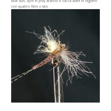
blue dun, spot in poly arancio e sacca alare in fagiano
con quattro fibre x lato