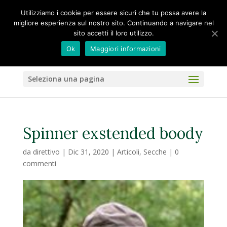
Utilizziamo i cookie per essere sicuri che tu possa avere la
migliore esperienza sul nostro sito. Continuando a navigare nel
sito accetti il loro utilizzo.
Ok
Maggiori informazioni
Seleziona una pagina
Spinner exstended boody
da
direttivo
|
Dic 31, 2020
|
Articoli
,
Secche
|
0
commenti