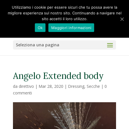
Utilizziamo i cookie per essere sicuri che tu possa avere la
migliore esperienza sul nostro sito. Continuando a navigare nel
sito accetti il loro utilizzo.
Ok
Maggiori informazioni
Seleziona una pagina
Angelo Extended body
da
direttivo
|
Mar 28, 2020
|
Dressing
,
Secche
|
0
commenti